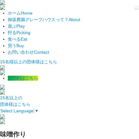
ホーム
Home
御坂農園グレープハウスって？
About
遊ぶ
Play
狩る
Picking
食べる
Eat
買う
Buy
お問い合わせ
Contact
15名様以上の団体様はこちら
ご予約はこちら
15名以上の
団体様はこちら
Select Language
▼
味噌作り