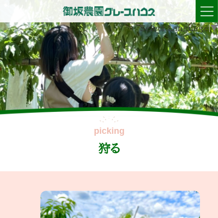
Select Language
▼
狩る