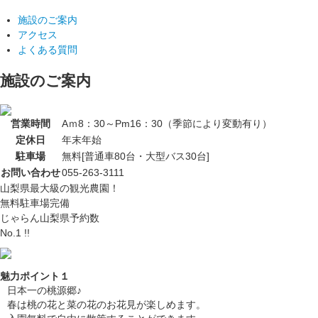
施設のご案内
アクセス
よくある質問
施設のご案内
営業時間
Aｍ8：30～Pm16：30（季節により変動有り）
定休日
年末年始
駐車場
無料[普通車80台・大型バス30台]
お問い合わせ
055-263-3111
山梨県最大級の観光農園！
無料駐車場完備
じゃらん山梨県予約数
No.1 !!
魅力ポイント１
日本一の桃源郷♪
春は桃の花と菜の花のお花見が楽しめます。