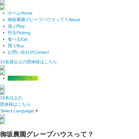
ホーム
Home
御坂農園グレープハウスって？
About
遊ぶ
Play
狩る
Picking
食べる
Eat
買う
Buy
お問い合わせ
Contact
15名様以上の団体様はこちら
ご予約はこちら
15名以上の
団体様はこちら
Select Language
▼
御坂農園グレープハウスって？