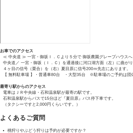
お車でのアクセス
≪ 中央道 ≫ 一宮・御坂Ｉ．Ｃより５分で 御坂農園グレープハウスへ
中央道／ 一宮・御坂（Ｉ．Ｃ）を通過後に河口湖方面（左）に曲が
４ヶ目の信号（栗合）を（右）夏目原に信号200ｍ先左にあります。
【 無料駐車場 】・普通車80台 ・大型35台 ※駐車場のご予約は
最寄り駅からのアクセス
電車はＪＲ中央線・石和温泉駅が最寄の駅です。
石和温泉駅からバスで15分ほど『夏目原』バス停下車です。
（タクシーですと2,000円くらいです。）
よくあるご質問
桃狩りやぶどう狩りは予約が必要ですか？