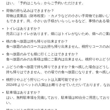
はい。「予約はこちら」からご予約いただけます。
荷物の持ち込みはできますか？
荷物は貴重品（財布程度）・カメラなどの小さい手荷物でお願いし
もできます。尚、小さいお子様がいらっしゃるなど、事情のある場
トイレはありますか？
売店にはトイレがあります。畑にはトイレがないため、畑へのご案
桃の食べ放題は持ち帰りが出来ますか？
食べ放題のみのコースはお持ち帰り出来ません。桃狩りコースのみ
食べ放題のみでも畑に行くことはできますか？
食べ放題のみのお客様は畑にご案内は出来ません。桃狩りやぶどう
ぶどうの食べ放題で持ち帰りできますか？食べ残した場合はどうし
持ち帰りはできません、その場での食べ放題になります。食べ残し
桃狩りやぶどう狩りにペットは入園可能ですか？
2024年よりペットの入園はお断りさせていただいております。
駐車場はありますか？
はい。無料駐車場を完備しており、駐車場は80台分ご用意してお
い。