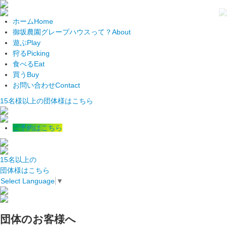
ホーム
Home
御坂農園グレープハウスって？
About
遊ぶ
Play
狩る
Picking
食べる
Eat
買う
Buy
お問い合わせ
Contact
15名様以上の団体様はこちら
ご予約はこちら
15名以上の
団体様はこちら
Select Language
▼
団体のお客様へ