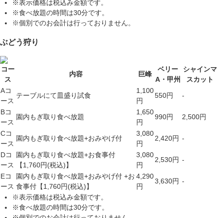
※表示価格は税込み金額です。
※食べ放題の時間は30分です。
※個別でのお会計は行っておりません。
ぶどう狩り
コー
ベリー
シャインマ
内容
巨峰
ス
A・甲州
スカット
Aコ
1,100
テーブルにて皿盛り試食
550円
-
ース
円
Bコ
1,650
園内もぎ取り食べ放題
990円
2,500円
ース
円
Cコ
3,080
園内もぎ取り食べ放題+おみやげ付
2,420円
-
ース
円
Dコ
園内もぎ取り食べ放題+お食事付
3,080
2,530円
-
ース
【1,760円(税込)】
円
Eコ
園内もぎ取り食べ放題+おみやげ付
+お
4,290
3,630円
-
ース
食事付【1,760円(税込)】
円
※表示価格は税込み金額です。
※食べ放題の時間は30分です。
※個別でのお会計は行っておりません。