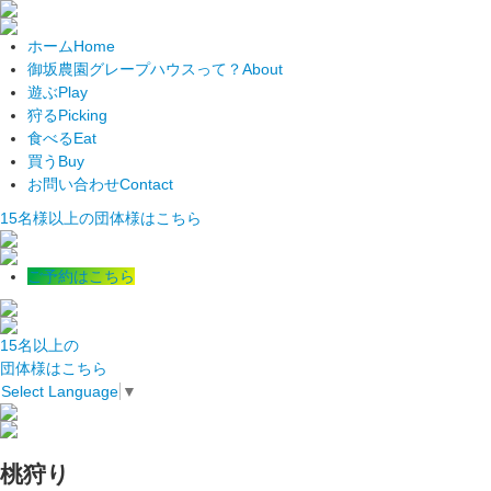
ホーム
Home
御坂農園グレープハウスって？
About
遊ぶ
Play
狩る
Picking
食べる
Eat
買う
Buy
お問い合わせ
Contact
15名様以上の団体様はこちら
ご予約はこちら
15名以上の
団体様はこちら
Select Language
▼
桃狩り