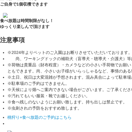
ご自身で1個収穫できます
食べ放題は時間制限がなし！
ゆっくり楽しんで頂けます
注意事項
※2024年よりペットのご入園はお断りさせていただいております
尚、ワーキングドックの補助犬（盲導犬・聴導犬・介護犬）等
※荷物は貴重品（財布程度）・カメラなどの小さい手荷物でお願い
ともできます。尚、小さいお子様がいらっしゃるなど、事情のある
※土日、祝日は大変混雑が予想されます。混み具合によって駐車場
※駐車場のご予約はできません。
※天候により畑へご案内できない場合がございます。ご了承くださ
※汚れてもいい服装・靴でお越しください。
※食べ残しのないようにお願い致します。持ち出しは禁止です。
※虫刺されの予防をおすすめ致します。
桃狩り+食べ放題のご予約はこちら